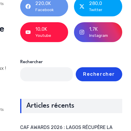
220,0K
280,0
ts
Facebook
Twitter
e
10,0K
1,7K
Youtube
Instagram
Rechercher
x !
Rechercher
Articles récents
ts
CAF AWARDS 2026 : LAGOS RÉCUPÈRE LA