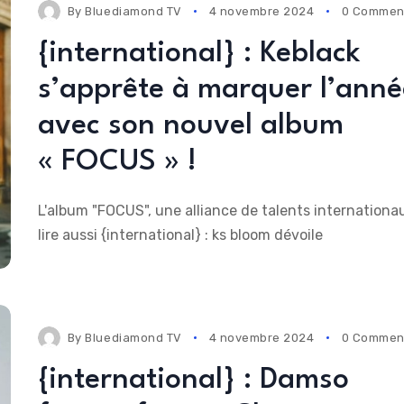
By
Bluediamond TV
4 novembre 2024
0 Commen
{international} : Keblack
s’apprête à marquer l’anné
avec son nouvel album
« FOCUS » !
L'album "FOCUS", une alliance de talents internationau
lire aussi {international} : ks bloom dévoile
By
Bluediamond TV
4 novembre 2024
0 Commen
{international} : Damso