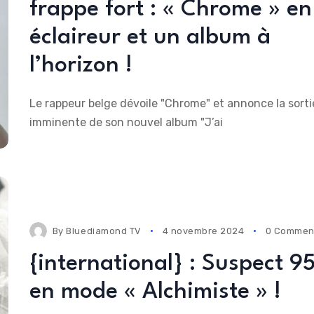
frappe fort : « Chrome » en
éclaireur et un album à
l’horizon !
Le rappeur belge dévoile "Chrome" et annonce la sorti
imminente de son nouvel album "J’ai
By
Bluediamond TV
4 novembre 2024
0 Commen
{international} : Suspect 9
en mode « Alchimiste » !