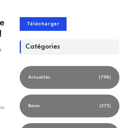
fe
Télécharger
!
Catégories
e
Actualités
(798)
Bénin
(373)
ts