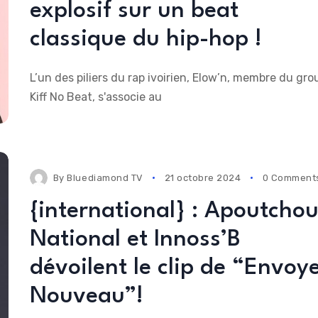
explosif sur un beat
classique du hip-hop !
L’un des piliers du rap ivoirien, Elow’n, membre du gro
Kiff No Beat, s'associe au
By
Bluediamond TV
21 octobre 2024
0 Comment
{international} : Apoutcho
National et Innoss’B
dévoilent le clip de “Envoy
Nouveau”!