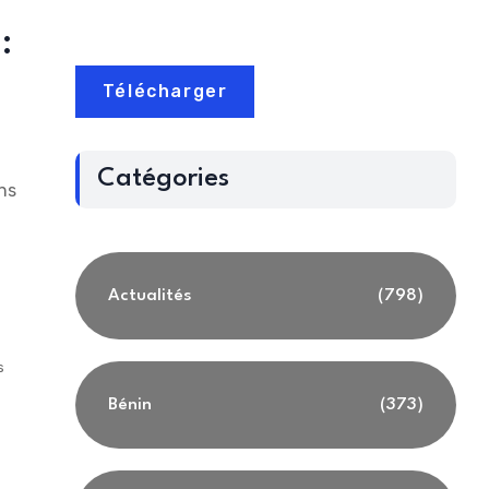
:
Télécharger
Catégories
ns
Actualités
(798)
s
Bénin
(373)