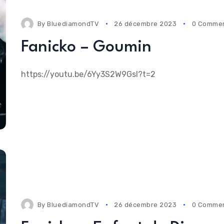
By
BluediamondTV
26 décembre 2023
0 Comme
Fanicko – Goumin
https://youtu.be/6Yy3S2W9GsI?t=2
By
BluediamondTV
26 décembre 2023
0 Comme