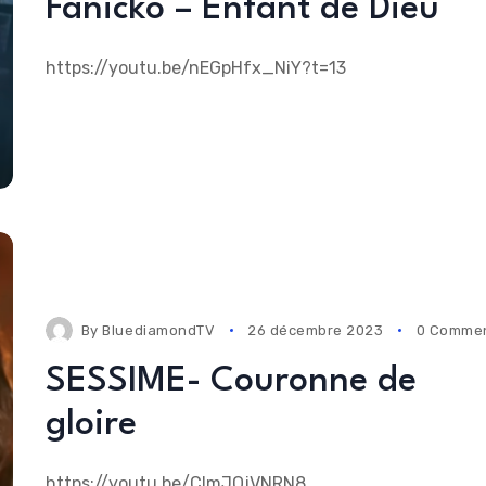
Fanicko – Enfant de Dieu
https://youtu.be/nEGpHfx_NiY?t=13
By
BluediamondTV
26 décembre 2023
0 Comme
SESSIME- Couronne de
gloire
https://youtu.be/CImJOjVNRN8