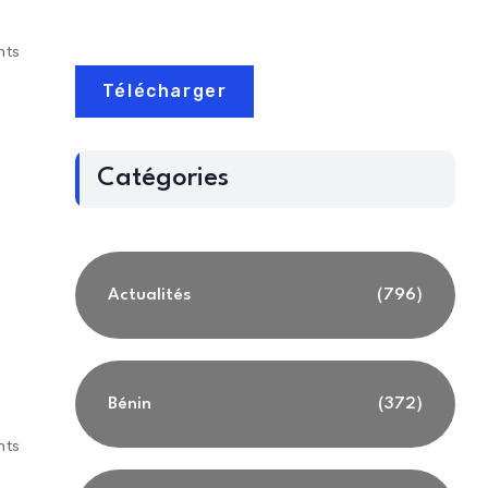
nts
Télécharger
Catégories
Actualités
(796)
Bénin
(372)
nts