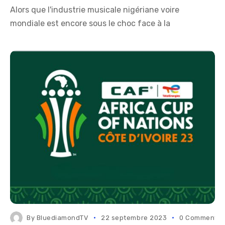
Alors que l'industrie musicale nigériane voire
mondiale est encore sous le choc face à la
By
BluediamondTV
22 septembre 2023
0 Comments