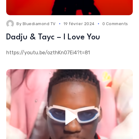
By
Bluediamond TV
19 février 2024
0 Comments
Dadju & Tayc – I Love You
https://youtu.be/ozthKn07Ei4?t=81