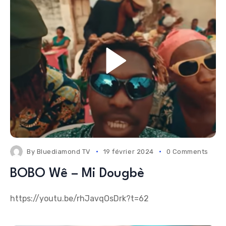
By
Bluediamond TV
19 février 2024
0 Comments
BOBO Wê – Mi Dougbè
https://youtu.be/rhJavqOsDrk?t=62