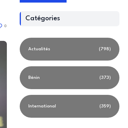
Catégories
0
Actualités
(798)
Bénin
(373)
International
(359)