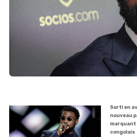
Sorti en av
nouveau pa
marquant 
congolais