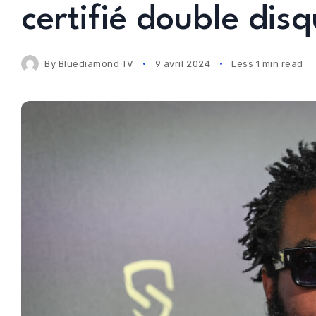
certifié double dis
By
Bluediamond TV
9 avril 2024
Less 1 min read