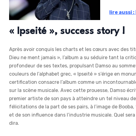
lire aussi 
« Ipseité », success story !
Après avoir conquis les charts et les cœurs avec des titr
Dieu ne ment jamais », l’album a su séduire tant la criti
profondeur de ses textes, propulsant Damso au sommet
couleurs de l’alphabet grec, « Ipseité » s’érige en mo
certification consacre l’album comme un incontournable,
sur la scène musicale. Avec cette prouesse, Damso écrit
premier artiste de son pays à atteindre un tel niveau d
félicitations de la part de ses pairs, à l’image de Boo
et de son influence dans l’industrie musicale. Quel sera 
dira.