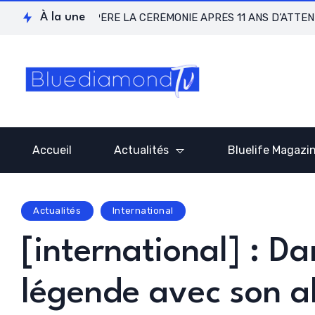
LAGOS RÉCUPÈRE LA CÉRÉMONIE APRÈS 11 ANS D’ATTENTE !
À la une
Accueil
Actualités
Bluelife Magazi
Actualités
International
[international] : D
légende avec son a