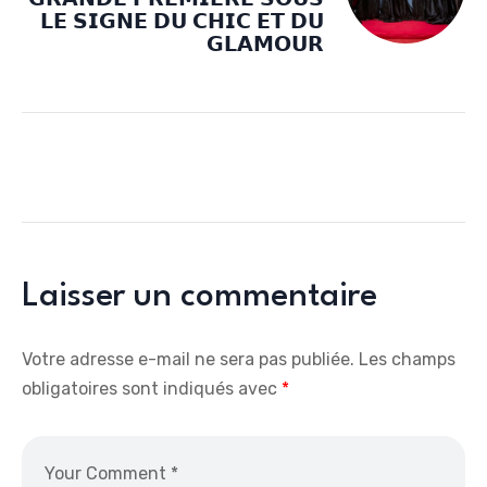
𝗚𝗥𝗔𝗡𝗗𝗘 𝗣𝗥𝗘𝗠𝗜𝗘̀𝗥𝗘 𝗦𝗢𝗨𝗦
𝗟𝗘 𝗦𝗜𝗚𝗡𝗘 𝗗𝗨 𝗖𝗛𝗜𝗖 𝗘𝗧 𝗗𝗨
𝗚𝗟𝗔𝗠𝗢𝗨𝗥
Laisser un commentaire
Votre adresse e-mail ne sera pas publiée.
Les champs
obligatoires sont indiqués avec
*