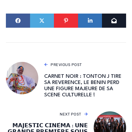
PREVIOUS POST
CARNET NOIR : TONTON J TIRE
SA REVERENCE, LE BENIN PERD
UNE FIGURE MAJEURE DE SA
SCENE CULTURELLE !
NEXT POST
𝗠𝗔𝗝𝗘𝗦𝗧𝗜𝗖 𝗖𝗜𝗡𝗘́𝗠𝗔 : 𝗨𝗡𝗘