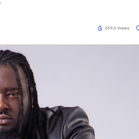
T
239,0 Views