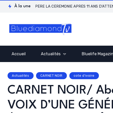
LAGOS RÉCUPÈRE LA CÉRÉMONIE APRÈS 11 ANS D’ATTENTE !
À la une
Accueil
Actualités
Bluelife Magazi
Actualités
CARNET NOIR
cote d'ivoire
CARNET NOIR/ Abom
VOIX D’UNE GÉNÉ