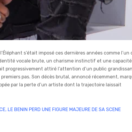
l’Éléphant s’était imposé ces dernières années comme l’un 
identité vocale brute, un charisme instinctif et une capacité
vait progressivement attiré l’attention d’un public grandissan
 ses premiers pas. Son décès brutal, annoncé récemment, mar
ée par la perte d’un artiste dont la trajectoire laissait
CE, LE BENIN PERD UNE FIGURE MAJEURE DE SA SCENE