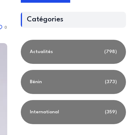
Catégories
0
Actualités
(798)
Bénin
(373)
International
(359)