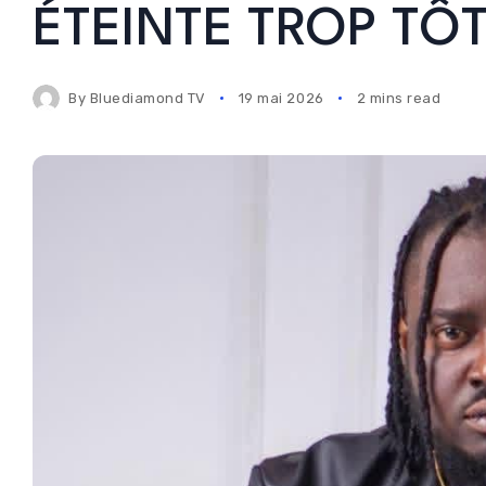
ÉTEINTE TROP TÔ
By
Bluediamond TV
19 mai 2026
2 mins read