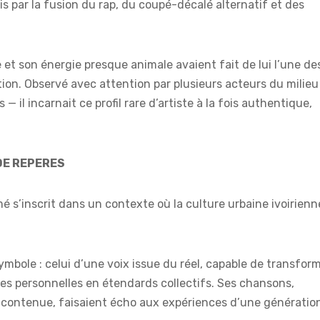
s par la fusion du rap, du coupé-décalé alternatif et des
t son énergie presque animale avaient fait de lui l’une de
ion. Observé avec attention par plusieurs acteurs du milieu
il incarnait ce profil rare d’artiste à la fois authentique,
DE REPERES
mé s’inscrit dans un contexte où la culture urbaine ivoirienn
symbole : celui d’une voix issue du réel, capable de transfor
ttes personnelles en étendards collectifs. Ses chansons,
e contenue, faisaient écho aux expériences d’une génératio